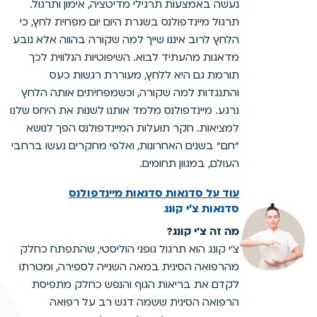
נעשה באמצעות תרגילי מדיטציה, אימון ותרגול.
תרגול מיינדפולנס בשגרת היום יום מפחית לחץ, כי
הלחץ לרוב איננו שייך למה שקורה בהווה אלא נובע
מדאגות מהעתיד לבוא. השיפוטיות הנלווית לכך
תורמת גם היא ללחץ, מעוררת רגשות כעס
והתנגדות למה שקורה, וכשמפחיתים אותה הלחץ
נרגע. מיינדפולנס מלמד אותנו לשנות את היחס שלנו
למציאות. חקר תועלות המיינדפולנס הפך לנושא
"חם" בשנים האחרונות, ואלפי מחקרים נעשו ברחבי
העולם, במגוון תחומים.
עוד על סדנאות סדנאות מיינדפולנס
סדנאות צ'י קונג
מה זה צ'י קונג?
צ'י קונג הוא תרגול גופני הוליסטי, שהתפתח כחלק
מהרפואה הסינית במאה השנייה לספירה, ומטרתו
לקדם את בריאות הגוף והנפש כחלק מתפיסת
הרפואה הסינית ששמה דגש רב על רפואה