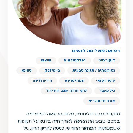
רפואה משלימה לנשים
דיקור סיני
רפלקסולוגיה
שיאצו
נטורופתיה / תזונה טבעית
ביופידבק
טווינא
עיסוי רפואי
צמחי מרפא
היריון ולידה
גיל מעבר
לחץ, חרדה, מצב רוח ירוד
אורח חיים בריא
מנקודת מבט הוליסטית, מלווה הרפואה המשלימה
במכבי טבעי את האישה לאורך חייה בדגש על תקופות
משמעותיות: המחזור החודשי, כניסה להריון, הריון, גיל