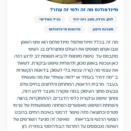
מיינדפולנס מה זה ולמי זה עוזר?
לחץ, חרדה, מצב רוח ירוד
הגיל השלישי
מערכת חיסון
סדנאות מיינדפולנס
מה זה בכלל מיינדפולנס? מיינדפולנס הוא שינוי האופן
שבו אנחנו תופסים את העולם ומתנהלים בו. השינוי
מתבסס על טיפוח מיומנות להביא תשומת לב לרגע הזה
כאן ועכשיו באופן מכוון, ולהפחית שיפוט וביקורת. לשאול
את עצמי מה קורה עכשיו בלי לעסוק בדאגות הקשורות
ב ״מה יהיה״ בעתיד או ״למה עשיתי״ את מה שעשיתי
בעבר. מרבית הדאגות, המתחים והלחצים בחיים שלנו
נובעים מתוך העיסוק במה שקורה מעבר לרגע הזה,
ומתוך שיפוט וביקורת כלפי הדברים. ההתמקדות בהווה
והפחתת השיפוט מאפשרים הפחתה משמעותית של גורמי
סטרס וכתוצאה מזה שיפור דרמטי באיכות החיים בהיבט
הנפשי הרגשי והבריאותי. מאיפה זה מגיע? השורשים של
השיטה מבוססים על התרגול הבודהיסטי במזרח. ג׳ון