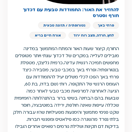
להחזיר את האור: התמודדות טבעית עם דכדוך
חורף וסטרס
פרחי באך
נטורופתיה / תזונה טבעית
לחץ, חרדה, מצב רוח ירוד
אורח חיים בריא
החורף, קיצור שעות האור והמתח המתמשך במדינה
מובילים לעלייה במקרים של דכדוך עונתי ויותר מטופלים
מחפשים תמיכה רגשית עדינה.כרמית גליצקי, מטפלת
בנטורופתיה ופרחי באך במכבי טבעי, מסבירה כיצד
פרחי באך הפכו לכלי משלים יעיל להתמודדות עם
העומס הרגשי של התקופה. רותי (שם בדוי), בת 60,
הגיעה לאחרונה למרפאת מכבי טבעי לאחר כמה
שבועות בהם הבחינה בשינוי ברור בהתנהלותה היומיומית
שכללה עייפות שאינה חולפת, ירידה במוטיבציה, חוסר
שקט פנימי מתמשך והימנעות מפעילויות שהיו עבורה חלק
בלתי נפרד מהשגרה כמו פילאטיס ומפגשי חברות.
בדיקות דם תקינות ושלילת גורמים רפואיים אחרים הובילו