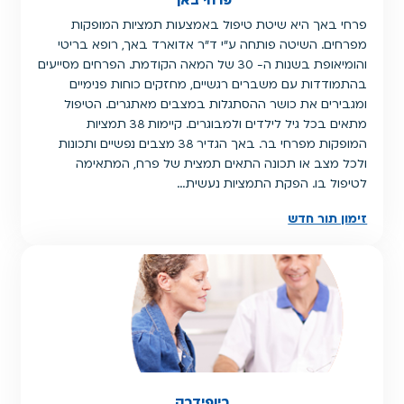
פרחי באך היא שיטת טיפול באמצעות תמציות המופקות
מפרחים. השיטה פותחה ע"י ד"ר אדוארד באך, רופא בריטי
והומיאופת בשנות ה- 30 של המאה הקודמת. הפרחים מסייעים
בהתמודדות עם משברים רגשיים, מחזקים כוחות פנימיים
ומגבירים את כושר ההסתגלות במצבים מאתגרים. הטיפול
מתאים בכל גיל לילדים ולמבוגרים. קיימות 38 תמציות
המופקות מפרחי בר. באך הגדיר 38 מצבים נפשיים ותכונות
ולכל מצב או תכונה התאים תמצית של פרח, המתאימה
לטיפול בו. הפקת התמציות נעשית…
זימון תור חדש
ביופידבק