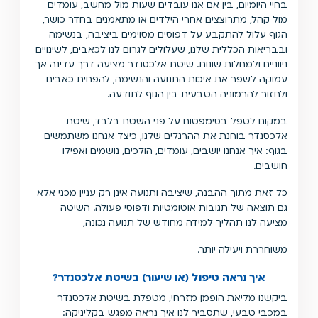
בחיי היומיום, בין אם אנו עובדים שעות מול מחשב, עומדים
מול קהל, מתרוצצים אחרי הילדים או מתאמנים בחדר כושר,
הגוף עלול להתקבע על דפוסים מסוימים ביציבה, בנשימה
ובבריאות הכללית שלנו, שעלולים לגרום לנו לכאבים, לשינויים
ניווניים ולמחלות שונות. שיטת אלכסנדר מציעה דרך עדינה אך
עמוקה לשפר את איכות התנועה והנשימה, להפחית כאבים
ולחזור להרמוניה הטבעית בין הגוף לתודעה.
במקום לטפל בסימפטום על פני השטח בלבד, שיטת
אלכסנדר בוחנת את ההרגלים שלנו, כיצד אנחנו משתמשים
בגוף: איך אנחנו יושבים, עומדים, הולכים, נושמים ואפילו
חושבים.
כל זאת מתוך ההבנה, שיציבה ותנועה אינן רק עניין מכני אלא
גם תוצאה של תגובות אוטומטיות ודפוסי פעולה. השיטה
מציעה לנו תהליך למידה מחודש של תנועה נכונה,
משוחררת ויעילה יותר.
איך נראה טיפול (או שיעור) בשיטת אלכסנדר?
ביקשנו מליאת הופמן מזרחי, מטפלת בשיטת אלכסנדר
במכבי טבעי, שתסביר לנו איך נראה מפגש בקליניקה: