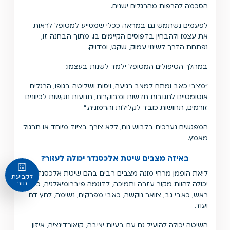
הסכמה להרפות מהרגלים ישנים.
לפעמים נשתמש גם במראה ככלי שמסייע למטופל לראות
את עצמו ולהבחין בדפוסים הקיימים בו. מתוך הבחנה זו,
נפתחת הדרך לשינוי עמוק, שקט, ומדויק.
במהלך הטיפולים המטופל ילמד לשנות בעצמו:
"מצבי כאב ומתח למצב רגיעה, ויסות ושליטה בגופו, הרגלים
אוטומטיים לתגובות חדשות ומבוקרות, תנועות נוקשות לכיוונים
זורמים, תחושות כובד לקלילות והרמוניה.״
המפגשים נערכים בלבוש נוח, ללא צורך בציוד מיוחד או תרגול
מאמץ.
באיזה מצבים שיטת אלכסנדר יכולה לעזור?
ליאת הופמן מרחי מונה מצבים רבים בהם שיטת אלכסנדר
לקביעת
יכולה להוות מקור עזרה ותמיכה, לדוגמה פיברומיאלגיה, כאבי
תור
ראש, כאבי גב, צוואר נוקשה, כאבי מפרקים, נשימה, לחץ דם
ועוד.
השיטה יכולה להועיל גם עם בעיות יציבה, קואורדינציה, איזון