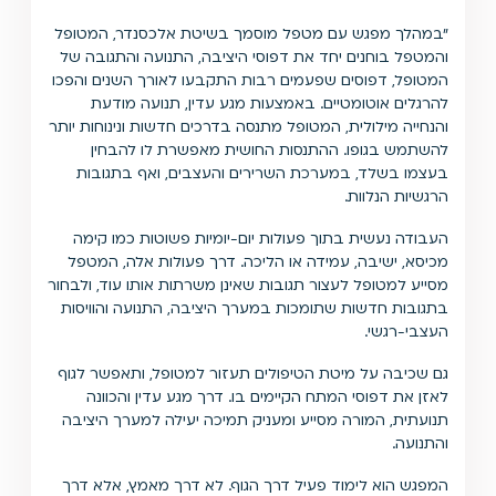
״במהלך מפגש עם מטפל מוסמך בשיטת אלכסנדר, המטופל
והמטפל בוחנים יחד את דפוסי היציבה, התנועה והתגובה של
המטופל, דפוסים שפעמים רבות התקבעו לאורך השנים והפכו
להרגלים אוטומטיים. באמצעות מגע עדין, תנועה מודעת
והנחייה מילולית, המטופל מתנסה בדרכים חדשות ונינוחות יותר
להשתמש בגופו. ההתנסות החושית מאפשרת לו להבחין
בעצמו בשלד, במערכת השרירים והעצבים, ואף בתגובות
הרגשיות הנלוות.
העבודה נעשית בתוך פעולות יום-יומיות פשוטות כמו קימה
מכיסא, ישיבה, עמידה או הליכה. דרך פעולות אלה, המטפל
מסייע למטופל לעצור תגובות שאינן משרתות אותו עוד, ולבחור
בתגובות חדשות שתומכות במערך היציבה, התנועה והוויסות
העצבי-רגשי.
גם שכיבה על מיטת הטיפולים תעזור למטופל, ותאפשר לגוף
לאזן את דפוסי המתח הקיימים בו. דרך מגע עדין והכוונה
תנועתית, המורה מסייע ומעניק תמיכה יעילה למערך היציבה
והתנועה.
המפגש הוא לימוד פעיל דרך הגוף. לא דרך מאמץ, אלא דרך