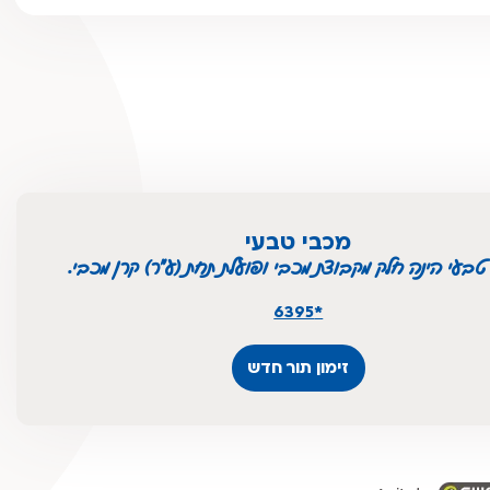
מכבי טבעי
טבעי הינה חלק מקבוצת מכבי ופועלת תחת (ע"ר) קרן מכבי.
*6395
זימון תור חדש