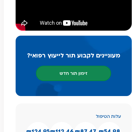
מעוניינים לקבוע תור לייעוץ רפואי?
זימון תור חדש
עלות הטיפול
₪124.95
₪112.46
₪87.47
₪54.98