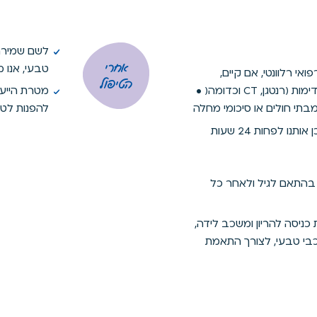
לשם שמירה 
אחרי
טבעי, אנו מ
אי רלוונטי, אם קיים,
הטיפול
דוגמת: • מכתב הפנייה • תוצאות בדיקות דימות (רנטגן, CT וכדומה( •
מטרת הייעוץ
תי חולים או סיכומי מחלה
להפנות לטי
אם אין באפשרותך להגיע לטיפול, אנא עדכן אותנו לפחות 24 שעות
 בהתאם לגיל ולאחר כל
כניסה להריון ומשכב לידה,
בי טבעי, לצורך התאמת