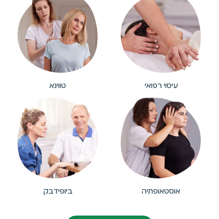
עיסוי רפואי
טווינא
אוסטאופתיה
ביופידבק