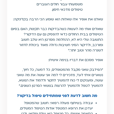
משמעותי עבור חולים העוברים
טיפולים מדכאי חיסון.
שאלנו את אופיר אלו שאלות הוא שומע הכי הרבה בקליניקה:
שואלים אותי מה לעשות כשהבדיקות כבר תקינות, האם בסיום
הטיפולים בבית החולים כדאי להפסיק גם עם הדיקור?
התשובה שלי היא לא, ההחלמה מסרטן היא שלב חשוב
ומורכב, ולדיקור הסיני חשיבות גדולה מאוד ביכולת לחזור
לשגרה מהר וטוב יותר."
אופיר מסכם את דבריו בנימה אישית:
"הפידבק שאני מקבל מהמטופלים, כל דמעה, כל חיוך,
נשארים איתי לעד, מזכירים לי למה אני עושה את מה שאני
עושה, ומעניקים לי כוח להמשיך לחקור וללמוד את הנושא,
להמשיך לטפל ולהמשיך להרצות בנושאי הסרטן השונים."
מה חשוב לדעת לפני שמתחילים טיפול בדיקור?
עבודה בשיתוף פעולה רפואי: חשוב שהמטופל
יעדכן את הרופא המטפל אודות הטיפול המשלים.
התאמה אישית: כל מטופל הוא עולם ומלואו, ולכן