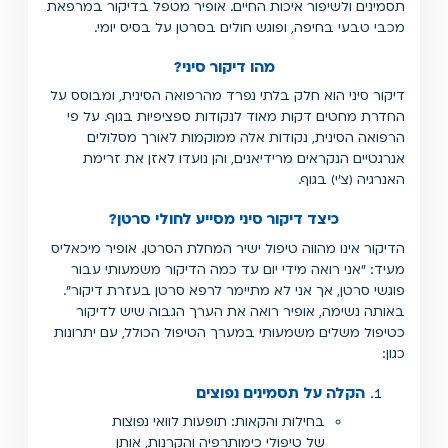
תסמינים ולשיפור איכות החיים. אופיר מטפל בדיקור במרפאת
מכבי טבעי בחיפה, ופוגש חולים בסרטן על בסיס יומי.
מהו דיקור סיני?
דיקור סיני הוא חלק בלתי נפרד מהרפואה הסינית, ומבוסס על
החדרת מחטים דקות מאוד לנקודות ספציפיות בגוף. על פי
הרפואה הסינית, נקודות אלה ממוקמות לאורך מסלולים
אנרגטיים הנקראים מרידיאנים, והן נועדו לאזן את זרימת
האנרגיה (צ'י) בגוף.
כיצד דיקור סיני מסייע לחולי סרטן?
הדיקור אינו מהווה טיפול ישיר המחלת הסרטן. אופיר מיכאליס
מעיד: "אני רואה מידי יום עד כמה הדיקור משמעותי עבור
פוגשי סרטן, אך אני לא מתיימר לרפא סרטן בעזרת דיקור".
באותה נשימה, אופיר רואה את הערך הגבוה שיש לדיקור
כטיפול משלים משמעותי במערך הטיפול הכולל, עם יתרונות
כגון:
הקלה על תסמינים נפוצים
בחילות והקאות: תופעות לוואי נפוצות
של טיפולי כימותרפיה והקרנות, אותן