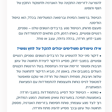
להפרעה לזרימה התקינה של האנרגיה ולתפקוד התקין של
הגוף והנפש.
הטיפול ברפואה הסינית וברפואה המשלימה בכלל, הוא טיפול
הוליסטי.
מעצם מהותו, הטיפול נוגע ברבדים השונים שלנו – גופניים,
רגשיים ונפשיים, באותו הזמן, ולכן מתאים להתמודדות עם
מצבי לחץ, חרדה, בהלה גדולה, עצב או פחד.
אילו טיפולים משלימים יכולים להקל על לחץ נפשי?
• דיקור סיני יכול להשפיע על הרבדים השונים: גופניים, רגשיים
ונפשיים. במצבי דחק, מסייע הדיקור ליצירת תחושה של עיגון
ויציבות ומשפר זרימת אנרגיה הנחסמת בשל הרגשות הקשים
העולים במצבים אלו. באופן זה, מביא הדיקור לתחושה של
שלווה ויציבות, מפחית רגשות של חרדה ואי שקט ומאפשר
למטופל לגייס כוחות ותעצומות להתמודדות עם המציאות
המאתגרת.
• טווינא – הטיפול יכול לסייע בהתמודדות במצבי חרדה
באמצעות תמיכה במערכות שאינן מאוזנות. המגע המדויק,
רוך לצד מגע עוצמתי, פותח חסימות בזרימת האנרגיה, מספק
תחושה של עיגון ובכך מסייע להפיג מתח וחרדה.