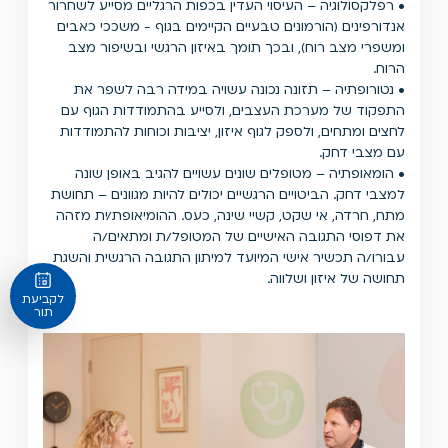
• רפלקסולוגיה – העיסוי העדין בכפות הרגליים מסייע לשחרור
אנדורפינים (הורמונים טבעיים הקיימים בגוף - משככי כאבים
ומשפרי מצב רוח), ובכך תומך באיזון הרגשי ובשיפור מצב
הרוח.
• נטורופתיה – תזונה נכונה עשויה במידה רבה לשפר את
התפקוד של מערכת העצבים, ולסייע בהתמודדות הגוף עם
לחצים ומתחים, ולספק לגוף איזון, יציבות וכוחות להתמודדות
עם מצבי דחק.
• הומאופתיה – מטופלים שונים עשויים להגיב באופן שונה
למצבי דחק. הביטויים הרגשיים יכולים להיות מגוונים – תחושת
מתח, חרדה, אי שקט, קשיי שינה, כעס. ההומיאופת/ית מזהה
את דפוסי התגובה האישיים של המטופל/ת ומתאים/ה
עבורו/ה תכשיר אישי המיועד למיתון התגובה הרגשית והשגת
תחושה של איזון ושלווה.
לקביעת
תור