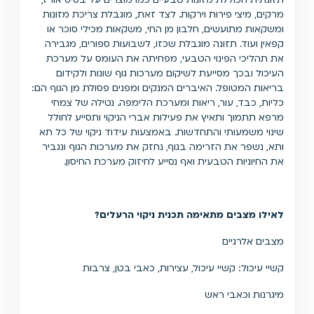
תזונתית הכוללת מזונות טבעיים כמו מוצרים על בסיס אורז,
מרקים, מיצי פירות וירקות. לצד זאת, מוגבלת צריכת מזונות
ומשקאות מתועשים, חלבון מן החי, משקאות מכילי סוכר או
קפאין ועוד. תזונה מוגבלת שכזו, לשבועות ספורים, מגבירה
את תהליכי הפינוי הטבעי, מפחיתה את העומס על מערכת
העיכול ובכך מסייעת לשיקום מערכות גוף שונות ולקידום
בריאות המטופל. האיברים המנקים ומפנים פסולת מן הגוף הם:
כליות, כבד, עור, ריאות ומערכת הלימפה. נטילה של צמחי
מרפא תתמוך ותאיץ את פעילות אברי הניקוי ותסייע לחולל
שינוי משמעותי והתחדשות. באמצעות עידוד ניקוי של כל תא
ותא, נשפר את הזרימה בגוף, נחזק את מערכות הגוף ונגביר
את החיוניות הטבעית ואף נסייע לחיזוק מערכת החיסון.
לאילו מצבים מתאימה תכנית ניקוי הרעלים?
מצבים אלרגיים
קשיי עיכול: קשיי עיכול, עצירות, כאבי בטן, צרבות
מיגרנות וכאבי ראש