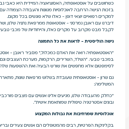
כשחושבים על אוסטאופתיה, האסוציאציה המיידית היא כאבי גב,
בזכות הגישה הרחבה לאוכלוסיות מגוונות והעבודה הצמודה עם ר
למקרים רפואיים יוצאי דופן - כאלו שלא פוגשים בכל מקום.
דיברנו עם ראובן גמרסני - אוסטאופת ממרפאת נתניה שלנו, ושר
לקבל מבט מקרוב על מקרים כאלו, והייחודיות של מכבי טבע
גישה הוליסטית - לראות את כל התמונה
"האוסטאופתיה רואה את האדם כמכלול," מסביר ראובן - אוס
במכבי טבעי. "השלד, השרירים, הרקמות, מערכת העצבים וגם ה
לסימפטום אלא מחפשים את שורש הבעיה ואת ההשפעות שלה על
גם שרון - אוסטאופתית שעובדת בשלוש מרפאות שונות, מתאר
המשלימה:
"כחלק מהעבודה שלנו, מגיעים אלינו אנשים עם מצבים מורכבים 
ובונים אסטרטגיה טיפולית שמותאמת אישית".
אוכלוסיות שמרחיבות את גבולות המקצוע
בקליניקות הפרטיות, רבים מהמטופלים הם אנשים צעירים ובריא