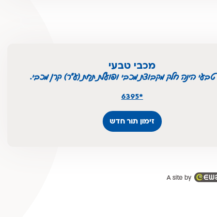
מכבי טבעי
טבעי הינה חלק מקבוצת מכבי ופועלת תחת (ע"ר) קרן מכבי.
*6395
זימון תור חדש