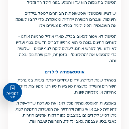
הטיפול בתינוקות הוא עדין והמגע בגוף הילד רך וקליל.
יש לציין, שמטפלי אוסטאופתיה הבוחרים לטפל בילדים
ותינוקות, עוברים הכשרה ייחודית וממוקדת, כדי להבין לעומק
את האנטומיה והפיזיולוגיה בגילאים צעירים אלו.
הטיפול לא אמור לכאוב בכלל, מארי אודיל מרגיעה אותנו -
לעתים התינוק בוכה כי הוא מרגיש דברים חדשים בגוף ועדיין
לא יודע איך לפרש אותם. לעתים לוקח לגוף יומיים - שלושה
כדי להטמיע את ״התיקונים״, ובזמן זה, יתכן שהתינוק יבכה
יותר.
אוסטאופתיה לילדים
במהלך שנות הגדילה, ילדים עלולים לפתח בעיות במערכת
השרירים והשלד, כתוצאה מפציעות ספורט, מקפיצות גדילה
מהירות או מלקויות שונות.
לקביעת
תור
באמצעות האוסטאופתיה נוכל לאזן את מערכת שריר-שלד,
להפחית כאב או אי נוחות ולהחזיר את הפעילות התקינה לגוף.
ניתן לסייע לילדים גם במצבים כגון דלקות אוזניים חוזרות,
כאבי בטן, עצבנות ,כאבי גדילה, הפרעות יציבה ועוד.