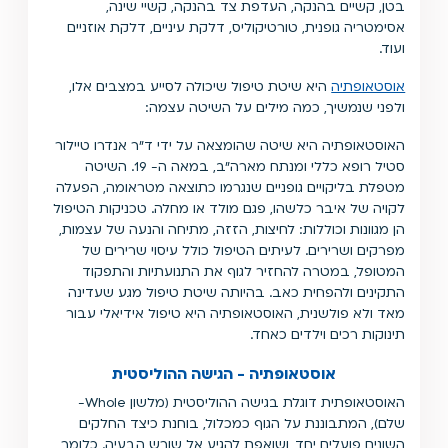
בטן, קשיים בהנקה, העדפת צד בהנקה, קשיי שינה,
אסימטריה גופנית, טורטיקוליס, דלקת עיניים, דלקת אוזניים
ועוד.
אוסטאופתיה
היא שיטת טיפול שיכולה לסייע במצבים אלו,
ולפני שנמשיך, כמה מילים על השיטה עצמה:
האוסטאופתיה היא שיטה שהומצאה על ידי ד״ר אנדרו טיילור
סטיל רופא כללי ומנתח מארה״ב, במאה ה- 19. השיטה
מטפלת בליקויים גופניים שנגרמו כתוצאה מטראומה, הפעלה
לקויה של איבר כלשהו, פגם מולד או מחלה. טכניקות הטיפול
הן מגוונות וכוללות: לחיצות, הזזה, מתיחה והנעה של עצמות,
מפרקים ושרירים. לעיתים הטיפול כולל עיסוי שרירים של
המטופל, במטרה להחזיר לגוף את התנועתיות והתפקוד
התקינים ולהפחית כאב. בהיותה שיטת טיפול מגע שעדינה
מאד ולא פולשנית, האוסטאופתיה היא טיפול אידיאלי עבור
תינוקות רכים וילדים כאחד.
אוסטאופתיה - הגישה ההוליסטית
האוסטאופתית דוגלת בגישה ההוליסטית (מלשון Whole-
שלם), המתבוננת על הגוף כמכלול, בוחנת כיצד החלקים
השונים פועלים יחד, ושואפת להגיע אל שורש הבעיה. כלומר,