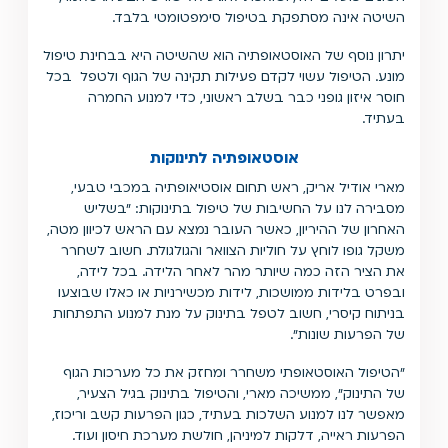
השיטה אינה מסתפקת בטיפול סימפטומטי בלבד.
יתרון נוסף של האוסטאופתיה הוא שהשיטה היא בבחינת טיפול
מונע. הטיפול עשוי לקדם פעילות תקינה של הגוף ולטפל בכל
חוסר איזון גופני כבר בשלב ראשוני, כדי למנוע החמרה
בעתיד.
אוסטאופתיה לתינוקות
מארי אודיל אריק, ראש תחום אוסטיאופתיה במכבי טבעי,
מסבירה לנו על החשיבות של טיפול בתינוקות: ״בשליש
האחרון של ההיריון, כאשר העובר נמצא עם הראש לכיוון מטה,
משקל גופו לוחץ על חוליות הצוואר והגולגולת. חשוב לשחרר
את הציר הזה כמה שיותר מהר לאחר הלידה. בכל לידה,
ובפרט בלידות ממושכות, לידות מכשירניות או כאלו שבוצעו
בניתוח קיסרי, חשוב לטפל בתינוק על מנת למנוע התפתחות
של הפרעות שונות״.
״הטיפול האוסטאופתי משחרר ומחזק את כל מערכות הגוף
של התינוק״, ממשיכה מארי, והטיפול בתינוק בגיל הצעיר,
מאפשר לנו למנוע השלכות בעתיד, כגון הפרעות קשב וריכוז,
הפרעות ראייה, דלקות למיניהן, חולשת מערכת חיסון ועוד.