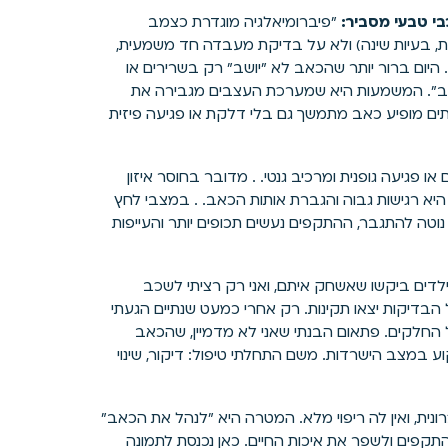
י טבעי מסביר:
"פיברומיאלגיה מוגדרת כצמב
פות, בעיות שינה) ולא על בדיקת מעבדה חד משמעית,
יום ברור יותר שהכאב לא "יושב" רק בשרירים או
ב". המשמעות היא שמערכת העצבים מגבירה את
יתים מופיע כאב מתמשך גם בלי דלקת או פגיעה פיזית
 פגיעה גופנית ומרכיב גנטי. . מדובר בחוסר איזון
ה היא רגישות גבוה והגברת אותות הכאב. . במצבי לחץ
וטה להתגבר, ההתקפים נעשים תכופים יותר והעייפות
שהילדים ביקשו שאשחק איתם, ואני רק רציתי לשכב
בדיקות יצאו תקינות. רק אחרי כמעט שנתיים הגעתי
 החלקים. פתאום הבנתי שאני לא מדמיין, שהכאב
וע במצב הישרדות. משם התחלתי טיפול: דיקור, שינוי
ונית, ואין לה ריפוי מלא. המטרה היא "לנהל את הכאב"
פים ולשפר את איכות החיים. כאן נכנסת לתמונה