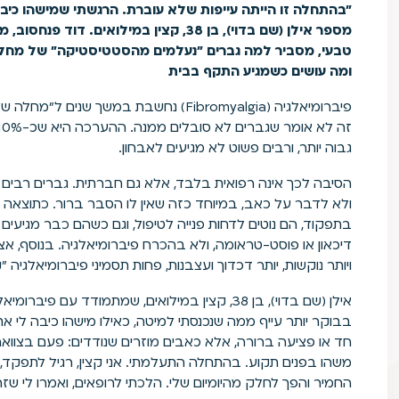
"בהתחלה זו הייתה עייפות שלא עוברת. הרגשתי שמישהו כי
מספר אילן (שם בדוי), בן 38, קצין במילואים.
דוד פנחסוב, מ
טבעי, מסביר למה גברים "נעלמים מהסטטיסטיקה" של מחלת
ומה עושים כשמגיע התקף בבית
גבוה יותר, ורבים פשוט לא מגיעים לאבחון.
הסיבה לכך אינה רפואית בלבד, אלא גם חברתית. גברים רבים ג
ולא לדבר על כאב, במיוחד כזה שאין לו הסבר ברור. כתוצאה מכך
בתפקוד, הם נוטים לדחות פנייה לטיפול, וגם כשהם כבר מגיעים
דיכאון או פוסט-טראומה, ולא בהכרח פיברומיאלגיה. בנוסף, א
ויותר נוקשות, יותר דכדוך ועצבנות, פחות תסמיני פיברומיאלגיה
אילן (שם בדוי), בן 38, קצין במילואים, שמתמודד ע
בבוקר יותר עייף ממה שנכנסתי למיטה, כאילו מישהו כיבה לי
חד או פציעה ברורה, אלא כאבים מוזרים שנודדים: פעם בצוואר
משהו בפנים תקוע. בהתחלה התעלמתי. אני קצין, רגיל לתפקד,
החמיר והפך לחלק מהיומיום שלי. הלכתי לרופאים, ואמרו לי שזה