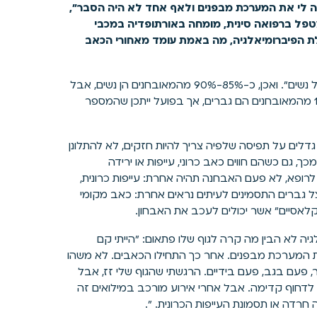
בה לי את המערכת מבפנים ולאף אחד לא היה הסבר",
טפל ברפואה סינית, מומחה באורתופדיה במכבי
 הפיברומיאלגיה, מה באמת עומד מאחורי הכאב
פיברומיאלגיה (Fibromyalgia) נחשבת במשך שנים ל"מחלה של נשים". ואכן, כ-85%-90% מהמאובחנים הן נשים, אבל
זה לא אומר שגברים לא סובלים ממנה. ההערכה היא שכ-10% מהמאובחנים הם גברים, אך בפועל ייתכן שהמספר
דלים על תפיסה שלפיה צריך להיות חזקים, לא להתלונן
, גם כשהם חווים כאב כרוני, עייפות או ירידה
 לרופא, לא פעם האבחנה תהיה אחרת: עייפות כרונית,
צל גברים התסמינים לעיתים נראים אחרת: כאב מקומי
 "קלאסיים" אשר יכולים לעכב את האבחון.
ם פיברומיאלגיה לא הבין מה קרה לגוף שלו פתאום: "הייתי קם
 את המערכת מבפנים. אחר כך התחילו הכאבים. לא משהו
, פעם בגב, פעם בידיים. הרגשתי שהגוף שלי זז, אבל
 לדחוף קדימה. אבל אחרי אירוע מורכב במילואים זה
 חרדה או תסמונת העייפות הכרונית. ".