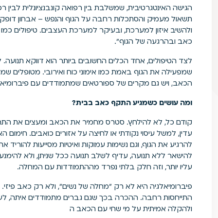
הגישה האינטגרטיבית, שמשלבת בין רפואה קונבנציונלית לבין 
תשאול מעמיק והסתכלות רחבה על הגוף והנפש – אבחון דופק ול
ולהשיב איזון למערכת, ובעיקר למערכת העצבים. טיפולים כמו 
כאב ובהרגעה של הגוף".
לצד הטיפולים, אחד הכלים החשובים ביותר הוא דווקא תנועה. 
שמפעילה את הגוף באמת כמו אימוני כוח ואירובי. מטופלים שמת
הכאב, ויש גם מקרים של ספורטאים שמתמודדים עם פיברומיאלגי
ומה עושים כשמגיע התקף כאב בבית?
קודם כל, לא להילחץ. סטרס מחמיר את הכאב ומעצים את הת
עדין, למשל עיסוי נקודתי או לחיצה על אזורים כואבים. חימום 
להרגיע את הגוף, וגם נשימות עמוקות ואיטיות מסייעות להוריד
להישאר ללא תנועה, עדיף לשלב תנועה ככל שניתן, ולא להימנ
עליו יותר, וזה חלק בלתי נפרד מההתמודדות עם המחלה.
פיברומיאלגיה היא לא רק "מחלה של נשים", ולא רק כאב פיזי. 
התייחסות רחבה. ההכרה בכך שגם גברים מתמודדים איתה, לעית
ולהקלה אמיתית על מי שחי עם הכאב ה