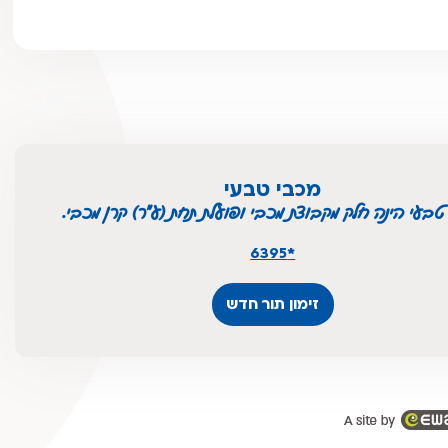
מכבי טבעי
טבעי הינה חלק מקבוצת מכבי ופועלת תחת (ע"ר) קרן מכבי.
*6395
זימון תור חדש