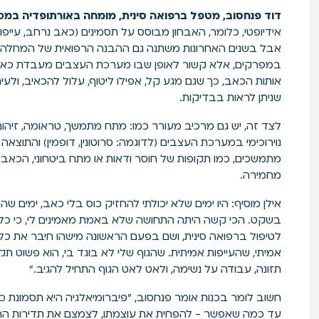
דוד פנחסוב, מטפל ברפואה סינית, מומחה באורתופדיה במכב
אידיופטי, כלומר, האבחון מבוסס על תסמינים (כאב נרחב, עיי
אבל בשנים האחרונות משתנה גם ההבנה הרפואית של המחלה. ה
במפרקים, אלא קשור לאופן שבו מערכת העצבים מעבדת כא
אותות הכאב, כך שגם מגע קל, אפילו ליטוף, עלול להכאיב, ולע
שניתן לראות בבדיקות.
לצד זה, יש גם מרכיב מעורר כמו: מתח מתמשך, טראומה, זיהום או
נוירוכימי במערכת העצבים (לדוגמה: סרוטונין, דופמין) והתוצא
מתמשכים, כמו תקופות של חוסר ודאות או מתח ביטחוני, הכאב נ
מחמירה.
אילן מוסיף: היו ימים שלא יכולתי להחזיק כוס בלי כאב, ימים 
בשקט. הכי קשה היתה התחושה שלא באמת מאמינים לי, כי כל ה
לטיפול ברפואה סינית, ושם בפעם הראשונה מישהו חיבר את כל
אמיתי, שהעייפות אמיתית. שהגוף שלי לא בוגד בי, הוא פשוט תק
תזונה, עבודה על נשימה, ולאט לאט הגוף התחיל להגיב.”
חשוב לומר בכנות אומר פנחסוב, "פיברומיאלגיה היא תסמונת כר
עד כמה שאפשר - להפחית את עוצמתו, לצמצם את תדירות ההתק