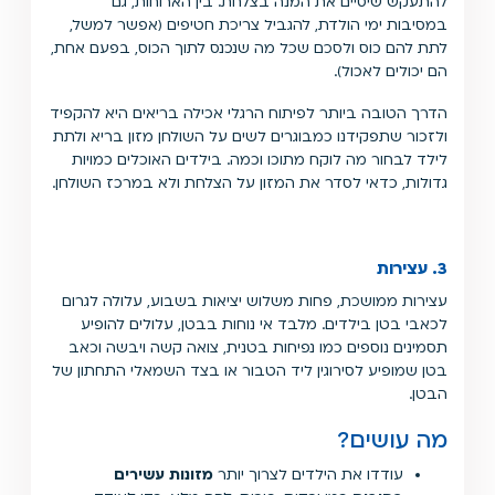
להתעקש שיסיים את המנה בצלחת. בין הארוחות, גם
במסיבות ימי הולדת, להגביל צריכת חטיפים (אפשר למשל,
לתת להם כוס ולסכם שכל מה שנכנס לתוך הכוס, בפעם אחת,
הם יכולים לאכול).
הדרך הטובה ביותר לפיתוח הרגלי אכילה בריאים היא להקפיד
ולזכור שתפקידנו כמבוגרים לשים על השולחן מזון בריא ולתת
לילד לבחור מה לוקח מתוכו וכמה. בילדים האוכלים כמויות
גדולות, כדאי לסדר את המזון על הצלחת ולא במרכז השולחן.
3. עצירות
עצירות ממושכת, פחות משלוש יציאות בשבוע, עלולה לגרום
לכאבי בטן בילדים. מלבד אי נוחות בבטן, עלולים להופיע
תסמינים נוספים כמו נפיחות בטנית, צואה קשה ויבשה וכאב
בטן שמופיע לסירוגין ליד הטבור או בצד השמאלי התחתון של
הבטן.
מה עושים?
עודדו את הילדים לצרוך יותר
מזונות עשירים