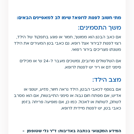
מתי חשוב לפנות לרופא? שימו לב למאפיינים הבאים:
משך התסמינים:
אם כאב הבטן הוא ממושך, חמור או פוגע בתפקוד של הילד,
רצוי לפנות לבירור אצל רופא. גם כאבי בטן המעירים את הילד
משנתו מצריכים בירור רפואי.
אם השלשולים מרובים, נמשכים מעבר ל-24 ש׳ או מכילים
סימני דם או ריר יש לפנות לרופא.
מצב הילד:
אם בנוסף לכאבי הבטן, הילד נראה חיוור, מזיע, ישנוני או
אדיש, אם מפתח חום גבוה או סימני התייבשות, אם הוא מסרב
לשחק, לשתות או לאכול. כמו כן, אם מופיעה פריחה בזמן
כאבי בטן, יש לפנות מיידית לרופא.
המידע המקצועי בכתבה באדיבות: ד״ר גלי שטופמן -