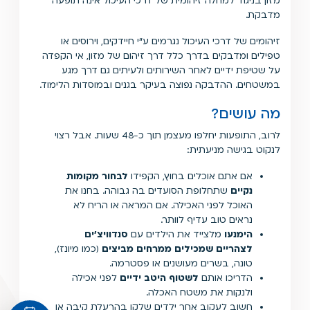
מזון בניגוד למחלה זיהומית של דרכי העיכול אינה תופעה
מדבקת.
זיהומים של דרכי העיכול נגרמים ע״י חיידקים, וירוסים או
טפילים ומדבקים בדרך כלל דרך זיהום של מזון, אי הקפדה
על שטיפת ידיים לאחר השירותים ולעיתים גם דרך מגע
במשטחים. ההדבקה נפוצה בעיקר בגנים ובמוסדות הלימוד.
מה עושים?
לרוב, התופעות יחלפו מעצמן תוך כ-48 שעות. אבל רצוי
לנקוט בגישה מניעתית:
אם אתם אוכלים בחוץ, הקפידו
לבחור מקומות
נקיים
שתחלופת הסועדים בה גבוהה. בחנו את
האוכל לפני האכילה. אם המראה או הריח לא
נראים טוב עדיף לוותר.
הימנעו
מלצייד את הילדים עם
סנדוויצ'ים
לצהריים שמכילים ממרחים מביצים
(כמו מיונז),
טונה, בשרים מעושנים או פסטרמה.
הדריכו אותם
לשטוף היטב ידיים
לפני אכילה
ולנקות את משטח האכלה.
חשוב לעקוב אחר ילדים שלקו בהרעלת קיבה או