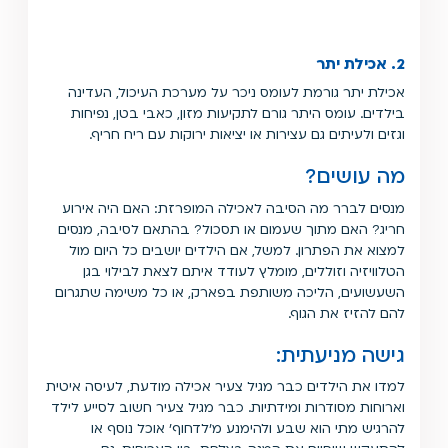
2. אכילת יתר
אכילת יתר גורמת לעומס ניכר על מערכת העיכול, העדינה
בילדים. עומס היתר גורם לתקיעות מזון, כאבי בטן, נפיחות
וגזים ולעיתים גם עצירות או יציאות ירוקות עם ריח חריף.
מה עושים?
מנסים לברר מה הסיבה לאכילה המופרזת: האם היה אירוע
חריג? האם מתוך שעמום או תסכול? בהתאם לסיבה, מנסים
למצוא את הפתרון. למשל, אם הילדים יושבים כל היום מול
הטלוויזיה וזוללים, מומלץ לעודד איתם לצאת לבילוי בגן
השעשועים, הליכה משותפת בפארק, או כל משימה שתגרום
להם להזיז את הגוף.
גישה מניעתית:
למדו את הילדים כבר מגיל צעיר אכילה מודעת, לעיסה איטית
וארוחות מסודרות ומידתיות. כבר מגיל צעיר חשוב לסייע לילד
להרגיש מתי הוא שבע ולהימנע מ׳לדחוף׳ אוכל נוסף או