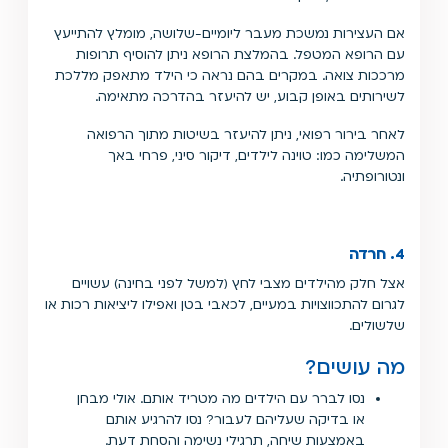
אם העצירות נמשכת מעבר ליומיים-שלושה, מומלץ להתייעץ
עם הרופא המטפל. בהמלצת הרופא ניתן להוסיף תרופות
מרככות צואה. במקרים בהם נראה כי הילד מתאפק מללכת
לשירותים באופן קבוע, יש להיעזר בהדרכה מתאימה.
לאחר בירור רפואי, ניתן להיעזר בשיטות מתוך הרפואה
המשלימה כמו: טוינה לילדים, דיקור סיני, פרחי באך
ונטורופתיה.
4. חרדה
אצל חלק מהילדים מצבי לחץ (למשל לפני בחינה) עשויים
לגרום להתכווצויות במעיים, לכאבי בטן ואפילו ליציאות רכות או
שלשולים.
מה עושים?
נסו לברר עם הילדים מה מטריד אותם. אולי מבחן
או בדיקה שעליהם לעבור? נסו להרגיע אותם
באמצעות שיחה, תרגילי נשימה והסחת דעת.