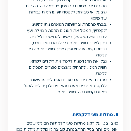
אפשרות נוספת: בדיקת מימן בנשיפה, שבה
מודדים את כמות גז המימן בנשימה של הילדים
(לבעלי אי סבילות ללקטוז יופיעו רמות גבוהות
של מימן).
בבתי מרקחת וברשתות הפארם ניתן להשיג
'לקטזין', המכיל את האנזים החסר. רצוי להיוועץ
עם הרופא המטפל, באשר להתאמתו לילדים.
ניתן לצרוך מוצרי חלב דלי לקטוז כמו יוגורט,
גבינות קשה או לחילופין לצרוך מוצרי חלב ללא
לקטוז.
נצלו את ההזדמנות ללמד את הילדים לקרוא
תווית המזון, להרחיק מעצמם מוצרים המכילים
לקטוז.
מרבית הילדים והמבוגרים הסובלים מרגישות
ללקטוז מייצרים מעט מהאנזים ולכן יכולים לעכל
כמויות קטנות של מוצרי חלב.
8. מחלות מעי דלקתיות
כאבי בטן על רקע מחלות מעי דלקתיות הם ממושכים
ואופייניים יותר בגיל ההתבגרות. קבוצה זו כוללות מחלות כמו