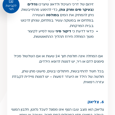
זיהום של דרכי העיכול ולדאוג שיצרכו
נוזלים
לקביעת
תור
(בעיקר מים ומרק צח),
כדי להימנע מהתייבשות.
ניתן להמתיק את המים
במולסה
העשירה
במלחים או במשקה עשיר במלחים, שניתן לרכוש
בבית המרקחת.
כדאי לדעת כי
דיקור סיני
עשוי לסייע לקיצור
משך המחלה וזירוז תהליך ההתאוששות.
אם המחלה אינה חולפת תוך 24 שעות או אם השלשול מכיל
סימנים לדם או ריר, יש לפנות לרופא הילדים.
בכל חשד להתייבשות, חיתולים יבשים, מיעוט מתן שתן,
חולשה של הילד או היעדר דמעות – יש לפנות מיידית לקבלת
עזרה רפואית.
6. צליאק
צליאק הוא מצב שבו הגוף אינו מסוגל לעכל גלוטן, חלבון המצוי
בעיקר במוצרי מזון המכילים קמח חיטה, שעורה או שיפון