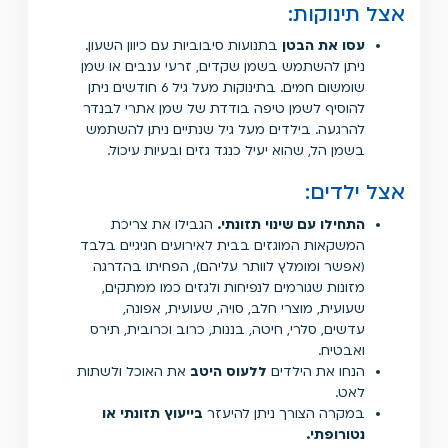
אצל תינוקות:
עסו את הבטן
בתנועות סיבוביות עם כיוון השעון.
ניתן להשתמש בשמן שקדים, זרעי ענבים או שמן
שומשום חמים. בתינוקות מעל גיל 6 חודשים ניתן
להוסיף לשמן טיפה בודדת של שמן אתרי לבנדר
להרגעה. בילדים מעל גיל שנתיים ניתן להשתמש
בשמן הל, שהוא יעיל כנגד גזים ובעיות עיכול.
אצל ילדים:
התחילו עם שינוי תזונתי.
הגבילו את צריכת
המשקאות המוגזים בבית לאירועים חגיגיים בלבד
(אפשר ומומלץ לוותר עליהם), הפחיתו בהדרגה
מזונות שגורמים לנפיחות ולגזים כמו ממתקים,
שעועית, מוצרי חלב, סויה, שעועית, אפונה,
עדשים, סלרי, חיטה, בננות, כרוב וכרובית, תירס
ואבטיח.
הנחו את הילדים
ללעוס היטב
את האוכל ולשתות
לאט.
במקרה הצורך ניתן להיעזר
בייעוץ תזונתי או
נטורופתי.