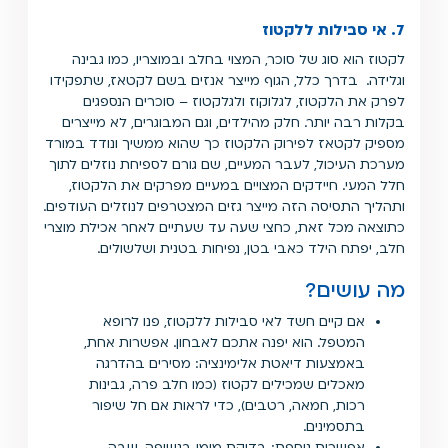
7. אי סבילות ללקטוז
לקטוז הוא סוג של סוכר, המצוי בחלב ובמוצריו, כמו גבינה
וגלידה. בדרך כלל, הגוף מייצר אנזים בשם לקטאז, שתפקידו
לפרק את הלקטוז, לגלוקוז ולגלקטוז – סוכרים הנספגים
בקלות רבה יותר. חלק מהילדים, וגם המבוגרים, לא מייצרים
מספיק לקטאז לפירוק הלקטוז כך שהוא ממשיך ונודד במורד
מערכת העיכול, לעבר המעיים, שם גורם לספיחת נוזלים לתוך
חלל המעי. חיידקים המצויים במעיים מפרקים את הלקטוז,
ותהליך התסיסה הזה מייצר גזים המצטרפים לנוזלים העודפים.
כתוצאה מכל זאת, כחצי שעה עד שעתיים לאחר אכילת מוצרי
חלב, יפתח הילד כאבי בטן, נפיחות בטנית ושלשולים.
מה עושים?
אם קיים חשד לאי סבילות ללקטוז, פנו לרופא
המטפל. הוא יפנה אתכם לאבחון. אפשרות אחת,
באמצעות דיאטת אלימינציה: מסירים בהדרגה
מאכלים שמכילים לקטוז (כמו חלב פרה, גבינות
רכות, חמאה, רטבים), כדי לראות אם חל שיפור
בתסמינים.