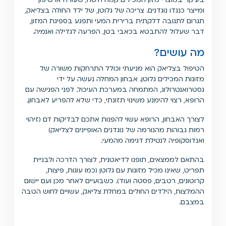
ומייצר כנגדו נוגדנים. צריכה של גלוטן, של ילד החולה בצליאק,
תגרום לתגובה דלקתית ברירית המעי ותפגע בספיגת המזון,
דבר שעלול להתבטא בכאבי בטן, הפרעה לגדילה ואנמיה.
מה עושים?
הטיפול בצליאק הוא מניעתי וכולל התרחקות משורה של
מזונות המכילים גלוטן. אבחון המחלה נעשה על ידי
גסטרואנטרולוג, המתמחה במערכת העיכול. לפני הפגישה עם
הרופא, רצוי להימנע משינוי תזונתי, כדי שלא להפריע לאבחון.
לצורך האבחון, הרופא עשוי להפנות אתכם לבדיקות דם (זיהוי
רמות גבוהות מהנורמה של נוגדנים האופיינים לצליאק)
ואנדוסקופיה לנטילת דגימה מהמעי.
בהתאם לממצאים, תופנו לדיאטנית, לצורך הדרכה ולבניית
תפריט, שאינו מכיל מזונות עם גלוטן (כמו עוגות, פיצות,
קרוטונים, רטבים, פסטה ועוד). כשבועיים לאחר מכן ועם יישום
ההמלצות, הילדים החולים במחלת צליאק, עשויים לחוש הטבה
במצבם.