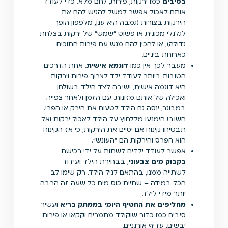
בסיבים
כמו ירקות, פירות, לחם מלא. כדי לעודד
אותם לאכול אפשר למשל להגיש להם את
הירקות בצורות (גמבה היא ענן, מלפפון הופך
לגלגלי מכונית או פשוט "שמש" של ירקות בצלחת
גדולה), או להכין להם מגש עם פירות חתוכים
כארוחת ביניים.
מעבר לכך אין כמו
דוגמא אישית
. אחת הדרכים
הטובות ביותר לעודד ילד לצרוך פירות וירקות
היא דוגמה אישית, ישיבה לצד הילד בשולחן
ואכילה של אותם מזונות. עם הזמן ולאחר צפייה
במבוגר, ינסה גם הילד לטעום את הירק או הפרי.
חשוב! הימנעו מללחוץ על הילד לאכול ירקות ואל
תבטיחו קינוח אם יסיים את הירקות, כי אז הקינוח
הוא הפרס והירקות הם "העונש".
אפשר לעודד ילדים לשתות על ידי רכישת
בקבוק מים צבעוני
, בבחירת הילד ועידוד
לשתייה ממנו, בהתאם לגיל הילד. רק שימו לב
הכל במידה – שתיית כוס מים כל שעה זה הרבה
יותר מידי לילד.
מחליפים את החטיף היומי בממתק בריא
ועשיר
סיבים כמו כדור שוקולד מתמרים וקקאו או פירות
יבשים, עדיף אורגניים.