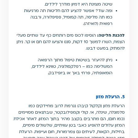
שיטה מצוינת היא דמיון מודרך לילדים.
ומה עוד? אפשר להציע להם חליטות תה מרגיעות
כמו תה מליסה, תה קמומיל, פסיפלורה, ורבנה
רפואית (לואיזה).
להכנת חליטה:
הוסיפו לכוס מים רותחים כף עד שתיים מעלי
הצמח, השרו למשך 10 דקות, סננו והציעו להם חם או קר. ניתן
להמתיק במעט דבש.
ניתן להיעזר בשיטות טיפול מתוך הרפואה
המשלימה כמו – רפלקסולוגיה, טווינא לילדים,
הומאופתיה, פרחי באך או ביופידבק.
5. הרעלת מזון
הרעלת מזון (קלקול קיבה) נגרמת לרוב מחיידקים כמו
סלמונלה, שיגלה, אי. קולי וקמפילובקטר, שבתנאים מסויימים
(כמו חום), הם מתרבים בקצב מהיר בתוך המזון. לאחר אכילת
המזון עלולים להופיע כאבי בטן עוויתיים, שלשולים מימיים,
בחילות, הקאות, לעיתים גם צמרמורות, חום ועייפות. הרעלת